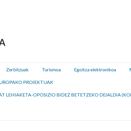
 Olza / Oltza Zendeako 
Zerbitzuak
Turismoa
Egoitza elektronikoa
UROPAKO PROIEKTUAK
T LEHIAKETA-OPOSIZIO BIDEZ BETETZEKO DEIALDIA (KO