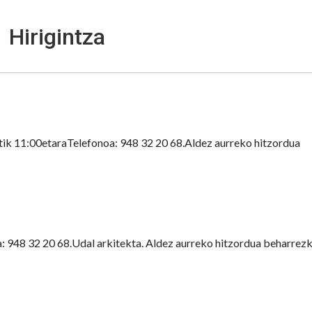
Hirigintza
 11:00etaraTelefonoa: 948 32 20 68.Aldez aurreko hitzordua
948 32 20 68.Udal arkitekta. Aldez aurreko hitzordua beharrezk