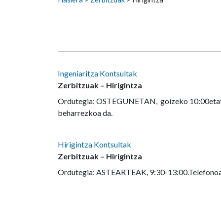
Ingeniaritza Kontsultak
Zerbitzuak – Hirigintza
Ordutegia: OSTEGUNETAN, goizeko 10:00etatik
beharrezkoa da.
Hirigintza Kontsultak
Zerbitzuak – Hirigintza
Ordutegia: ASTEARTEAK, 9:30-13:00.Telefonoa: 