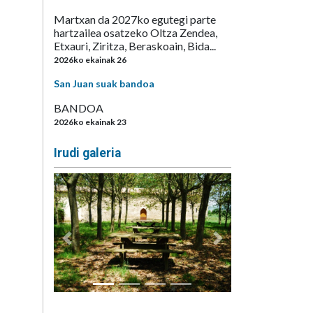
Martxan da 2027ko egutegi parte
hartzailea osatzeko Oltza Zendea,
Etxauri, Ziritza, Beraskoain, Bida...
2026ko ekainak 26
San Juan suak bandoa
BANDOA
2026ko ekainak 23
Irudi galeria
Aurrekoa
Hurrengoa