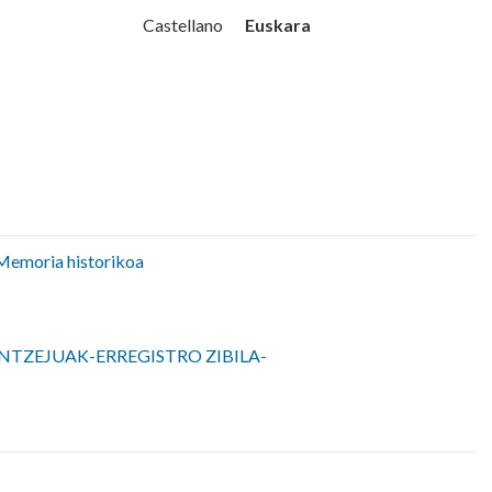
Udala
Euskara
Castellano
Memoria historikoa
NTZEJUAK-ERREGISTRO ZIBILA-