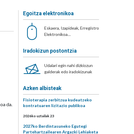
Egoitza elektronikoa
Eskaera, Izapideak, Erregistro
Elektronikoa…
Iradokizun postontzia
Udalari egin nahi dizkiozun
galderak edo iradokizunak
Azken albisteak
Fisioterapia zerbitzua kudeatzeko
oa da.
kontratuaren lizitazio publikoa
2026ko uztailak 23
2027ko Berdintasuneko Egutegi
Partehartzailearen Argazki Lehiaketa