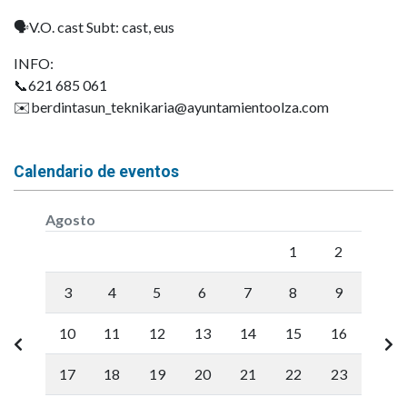
🗣️V.O. cast Subt: cast, eus
INFO:
📞621 685 061
✉️berdintasun_teknikaria@ayuntamientoolza.com
Calendario de eventos
Agosto
Lunes
Martes
Miércoles
Jueves
Viernes
Sábado
Doming
1
2
3
4
5
6
7
8
9
10
11
12
13
14
15
16
17
18
19
20
21
22
23