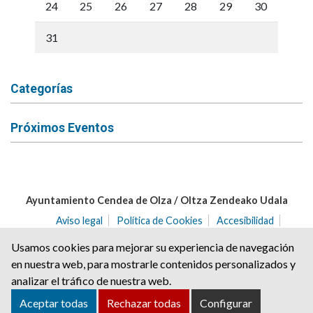
24
25
26
27
28
29
30
31
Categorías
Próximos Eventos
Ayuntamiento Cendea de Olza / Oltza Zendeako Udala
Aviso legal
Política de Cookies
Accesibilidad
Aviso de privacidad
Usamos cookies para mejorar su experiencia de navegación
C/ del Angulo nº 2 | C.P.: 31171 | Ororbia (NAVARRA)
en nuestra web, para mostrarle contenidos personalizados y
Tel. 948 32 20 68 | Fax. 948 32 21 04
analizar el tráfico de nuestra web.
cendea@ayuntamientoolza.com
Aceptar todas
Rechazar todas
Configurar