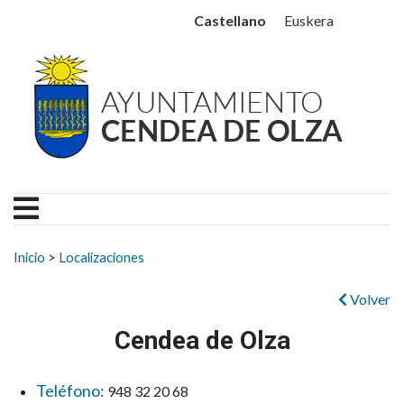
Ayuntamiento Cendea de
Ir al contenido
Castellano
Euskera
Buscar:
Inicio
>
Localizaciones
Volver
Cendea de Olza
Teléfono:
948 32 20 68