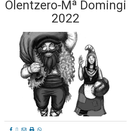
Olentzero-Mª Domingi
2022
Facebook
Twitter
Email
Imprimir
Whatsapp