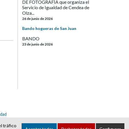
DE FOTOGRAFÍA que organiza el
Servicio de Igualdad de Cendea de
Olza...
26 de junio de 2026
Bando hogueras de San Juan
BANDO
23 de junio de 2026
idad
dea@ayuntamientoolza.com
l tráfico
Aceptar todas
Rechazar todas
Configurar