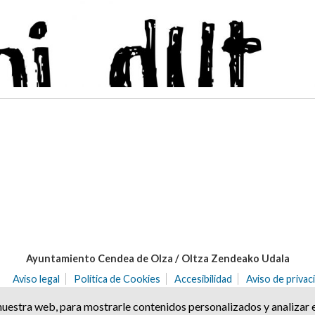
Ayuntamiento Cendea de Olza / Oltza Zendeako Udala
Aviso legal
Política de Cookies
Accesibilidad
Aviso de privac
31171 | Ororbia (NAVARRA)
Tel. 948 32 20 68 | Fax. 948 32 21 04
cen
estra web, para mostrarle contenidos personalizados y analizar e