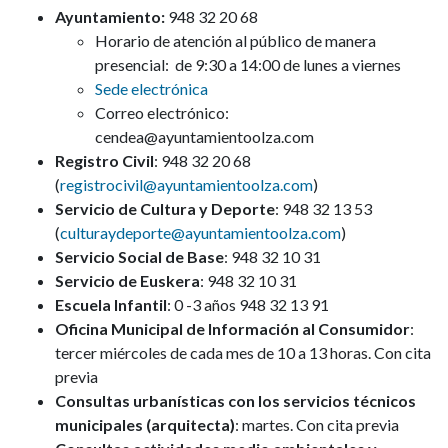
Ayuntamiento:
948 32 20 68
Horario de atención al público de manera
presencial: de 9:30 a 14:00 de lunes a viernes
Sede electrónica
Correo electrónico:
cendea@ayuntamientoolza.com
Registro Civil
: 948 32 20 68
(
registrocivil@ayuntamientoolza.com
)
Servicio de Cultura y Deporte
: 948 32 13 53
(
culturaydeporte@ayuntamientoolza.com
)
Servicio Social de Base
: 948 32 10 31
Servicio de Euskera
: 948 32 10 31
Escuela Infantil
: 0 -3 años 948 32 13 91
Oficina Municipal de Información al Consumidor
:
tercer miércoles de cada mes de 10 a 13 horas. Con cita
previa
Consultas urbanísticas con los servicios técnicos
municipales (arquitecta)
: martes. Con cita previa