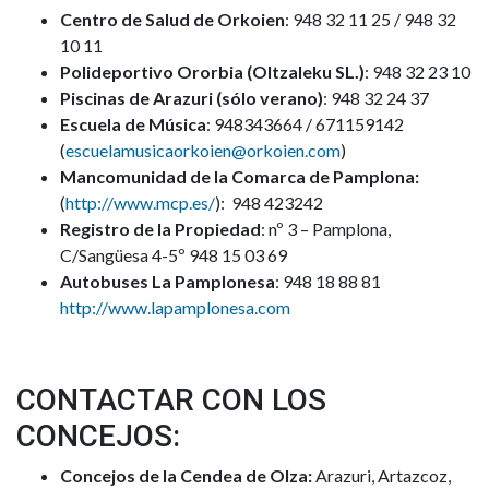
Centro de Salud de Orkoien
: 948 32 11 25 / 948 32
10 11
Polideportivo Ororbia (Oltzaleku SL.)
: 948 32 23 10
Piscinas de Arazuri (sólo verano)
: 948 32 24 37
Escuela de Música
: 948343664 / 671159142
(
escuelamusicaorkoien@orkoien.com
)
Mancomunidad de la Comarca de Pamplona:
(
http://www.mcp.es/
): 948 423242
Registro de la Propiedad
: nº 3 – Pamplona,
C/Sangüesa 4-5º 948 15 03 69
Autobuses La Pamplonesa
: 948 18 88 81
http://www.lapamplonesa.com
CONTACTAR CON LOS
CONCEJOS:
Concejos de la Cendea de Olza:
Arazuri, Artazcoz,