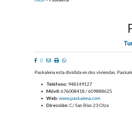
Tu
Facebook
Twitter
Email
Imprimir
Whatsapp
Paskalena esta dividida en dos viviendas. Paskalen
Teléfono:
948149127
Móvil:
676008418 / 609888625
Web:
www.paskalena.com
Dirección:
C/ San Blas 23 Olza