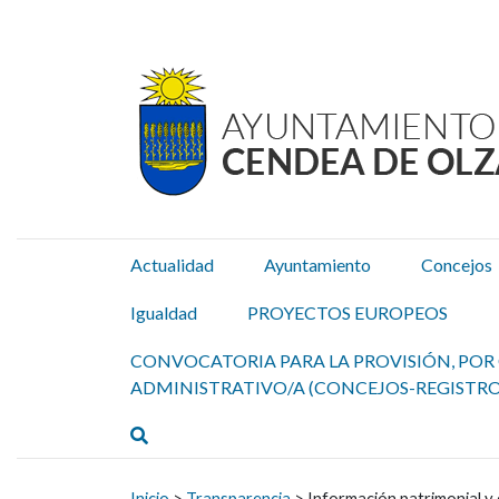
Ayuntamiento Cendea de
Ir al contenido
Actualidad
Ayuntamiento
Concejos
Igualdad
PROYECTOS EUROPEOS
CONVOCATORIA PARA LA PROVISIÓN, POR 
ADMINISTRATIVO/A (CONCEJOS-REGISTRO
Buscar
Buscar:
Inicio
>
Transparencia
>
Información patrimonial y 